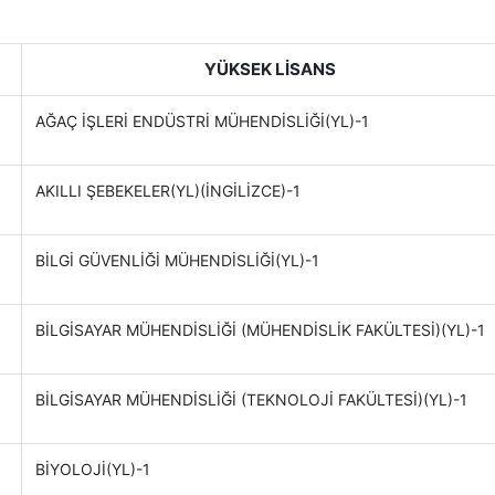
YÜKSEK LİSANS
AĞAÇ İŞLERİ ENDÜSTRİ MÜHENDİSLİĞİ(YL)-1
AKILLI ŞEBEKELER(YL)(İNGİLİZCE)-1
BİLGİ GÜVENLİĞİ MÜHENDİSLİĞİ(YL)-1
BİLGİSAYAR MÜHENDİSLİĞİ (MÜHENDİSLİK FAKÜLTESİ)(YL)-1
BİLGİSAYAR MÜHENDİSLİĞİ (TEKNOLOJİ FAKÜLTESİ)(YL)-1
BİYOLOJİ(YL)-1