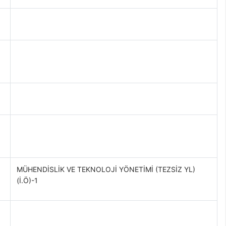
MÜHENDİSLİK VE TEKNOLOJİ YÖNETİMİ (TEZSİZ YL)
(İ.Ö)-1