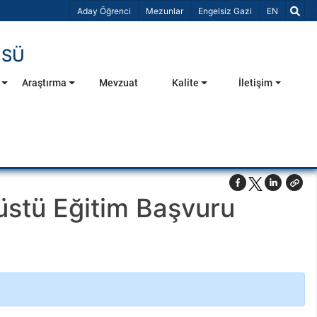
Dil Seçiniz 
Aday Öğrenci
Mezunlar
Engelsiz Gazi
EN
ÜSÜ
Araştırma
Mevzuat
Kalite
İletişim
üstü Eğitim Başvuru