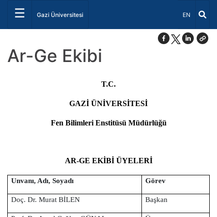
☰
Dil Seçiniz 
Gazi Üniversitesi
EN
Ar-Ge Ekibi
T.C.
GAZİ ÜNİVERSİTESİ
Fen Bilimleri Enstitüsü Müdürlüğü
AR-GE EKİBİ ÜYELERİ
Unvanı, Adı, Soyadı
Görev
Doç. Dr. Murat BİLEN
Başkan