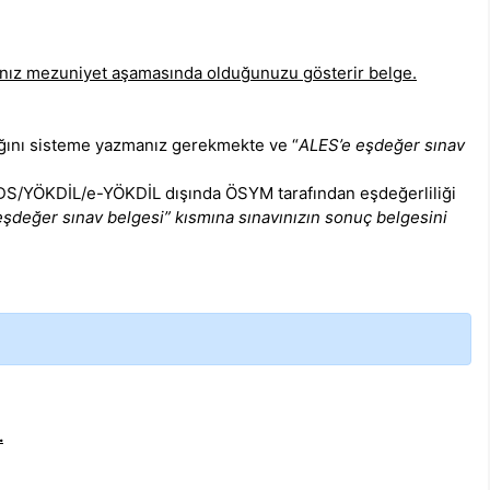
ınız mezuniyet aşamasında olduğunuzu gösterir belge.
ığını sisteme yazmanız gerekmekte ve “
ALES’e eşdeğer sınav
-YDS/YÖKDİL/e-YÖKDİL dışında ÖSYM tarafından eşdeğerliliği
şdeğer sınav belgesi” kısmına sınavınızın sonuç belgesini
.