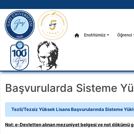
gazi.edu.tr
Enstitümüz
Öğrenci
Anasayfa
Ana Menü
Başvurularda Sisteme Yü
Tezli/Tezsiz Yüksek Lisans Başvurularında Sisteme Yük
Not: e-Devletten alınan mezuniyet belgesi ve not dökümü ge