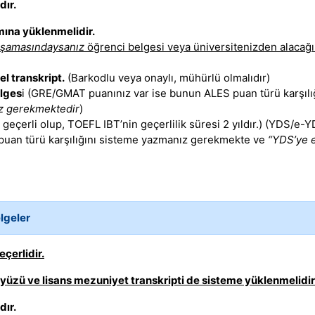
dır.
mına yüklenmelidir.
aşamasındaysanız
öğrenci belgesi veya üniversitenizden alacağ
l transkript.
(Barkodlu veya onaylı, mühürlü olmalıdır)
lges
i (GRE/GMAT puanınız var ise bunun ALES puan türü karşıl
iz gerekmektedir
)
eçerli olup, TOEFL IBT’nin geçerlilik süresi 2 yıldır.) (YDS/e
 puan türü karşılığını sisteme yazmanız gerekmekte ve
“YDS’ye e
lgeler
çerlidir.
i yüzü ve lisans mezuniyet transkripti de sisteme yüklenmelidir
dır.