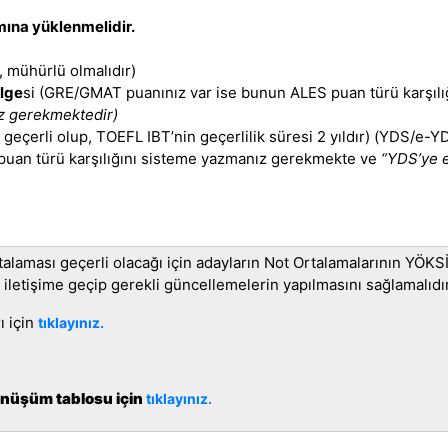
mına yüklenmelidir.
, mühürlü olmalıdır)
lge
si
(GRE/GMAT puanınız var ise bunun ALES puan türü karşıl
iz gerekmektedir)
eçerli olup, TOEFL IBT’nin geçerlilik süresi 2 yıldır) (YDS/e-
 puan türü karşılığını sisteme yazmanız gerekmekte ve
“YDS’ye e
alaması geçerli olacağı için adayların Not Ortalamalarının YÖKS
 iletişime geçip gerekli güncellemelerin yapılmasını sağlamalıdır
ı için
tıklayınız.
dönüşüm tablosu için
tıklayınız.