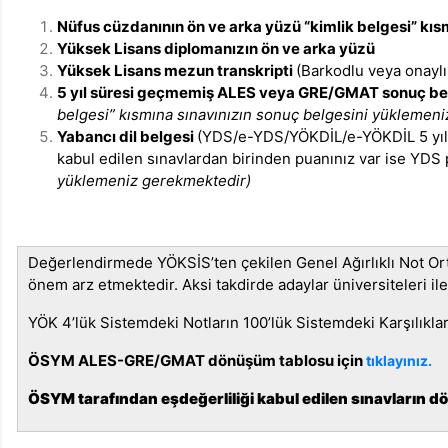
Nüfus cüzdanının ön ve arka yüzü “kimlik belgesi” kıs
Yüksek Lisans diplomanızın ön ve arka yüzü
Yüksek Lisans mezun transkripti
(Barkodlu veya onaylı
5 yıl süresi geçmemiş ALES veya GRE/GMAT sonuç be
belgesi” kısmına sınavınızın sonuç belgesini yüklemen
Yabancı dil belgesi
(YDS/e-YDS/YÖKDİL/e-YÖKDİL 5 yıl g
kabul edilen sınavlardan birinden puanınız var ise YDS
yüklemeniz gerekmektedir)
Değerlendirmede YÖKSİS’ten çekilen Genel Ağırlıklı Not Ort
önem arz etmektedir. Aksi takdirde adaylar üniversiteleri ile
YÖK 4’lük Sistemdeki Notların 100’lük Sistemdeki Karşılıklar
ÖSYM ALES-GRE/GMAT dönüşüm tablosu için
tıklayınız.
ÖSYM tarafından eşdeğerliliği kabul edilen sınavların 