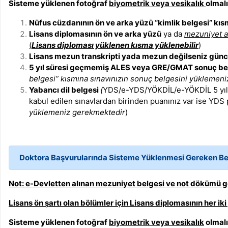
Sisteme yüklenen fotoğraf
biyometrik veya vesikalık
olmalı
Nüfus cüzdanının ön ve arka yüzü “kimlik belgesi” kıs
Lisans diplomasının ön ve arka yüzü
ya da
mezuniyet 
(
Lisans diploması yüklenen kısma yüklenebilir
)
Lisans mezun transkripti yada mezun değilseniz günce
5 yıl süresi geçmemiş ALES veya GRE/GMAT sonuç be
belgesi” kısmına sınavınızın sonuç belgesini yüklemen
Yabancı dil belgesi
(
YDS/e-YDS/YÖKDİL/e-YÖKDİL 5 yıl g
kabul edilen sınavlardan birinden puanınız var ise YDS
yüklemeniz gerekmektedir
)
Doktora Başvurularında Sisteme Yüklenmesi Gereken Be
Not: e-Devletten alınan mezuniyet belgesi ve not dökümü ge
Lisans ön şartı olan bölümler için Lisans diplomasının her ik
Sisteme yüklenen fotoğraf
biyometrik veya vesikalık
olmalı