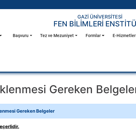
GAZİ ÜNİVERSİTESİ
FEN BİLİMLERİ ENSTİT
Başvuru
Tez ve Mezuniyet
Formlar
E-Hizmetler
klenmesi Gereken Belgele
lenmesi Gereken Belgeler
çerlidir.