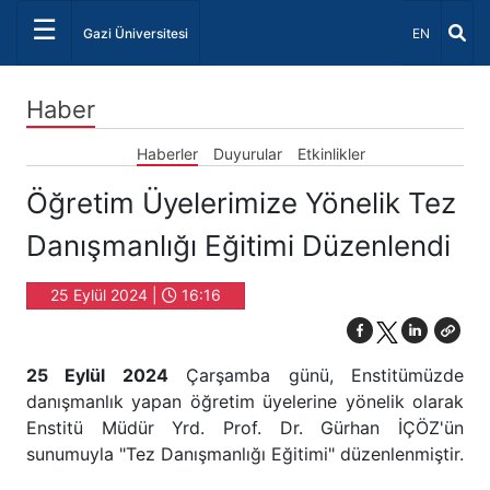
☰
Dil Seçiniz 
Gazi Üniversitesi
EN
Haber
Haberler
Duyurular
Etkinlikler
Öğretim Üyelerimize Yönelik Tez
Danışmanlığı Eğitimi Düzenlendi
25 Eylül 2024 |
16:16
25 Eylül 2024
Çarşamba günü, Enstitümüzde
danışmanlık yapan öğretim üyelerine yönelik olarak
Enstitü Müdür Yrd. Prof. Dr. Gürhan İÇÖZ'ün
sunumuyla "Tez Danışmanlığı Eğitimi" düzenlenmiştir.