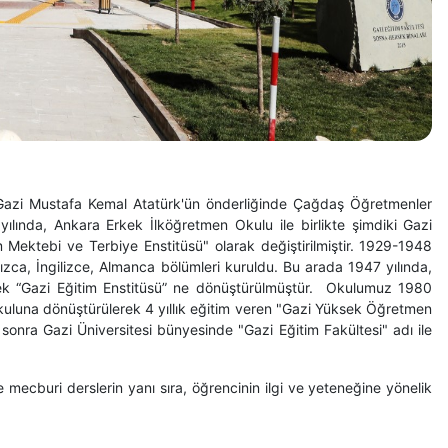
a, Gazi Mustafa Kemal Atatürk'ün önderliğinde Çağdaş Öğretmenler
ılında, Ankara Erkek İlköğretmen Okulu ile birlikte şimdiki Gazi
m Mektebi ve Terbiye Enstitüsü" olarak değiştirilmiştir. 1929-1948
ızca, İngilizce, Almanca bölümleri kuruldu. Bu arada 1947 yılında,
erek “Gazi Eğitim Enstitüsü” ne dönüştürülmüştür. Okulumuz 1980
Okuluna dönüştürülerek 4 yıllık eğitim veren "Gazi Yüksek Öğretmen
sonra Gazi Üniversitesi bünyesinde "Gazi Eğitim Fakültesi" adı ile
 mecburi derslerin yanı sıra, öğrencinin ilgi ve yeteneğine yönelik