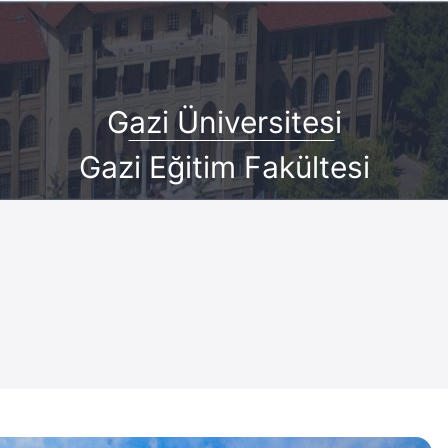
G
azi Üniversites
i
Gazi Eğitim Fakültesi