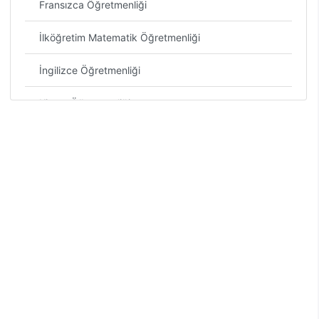
Fransızca Öğretmenliği
İlköğretim Matematik Öğretmenliği
İngilizce Öğretmenliği
Kimya Öğretmenliği
Matematik Öğretmenliği
Müzik Öğretmenliği
Okul Öncesi Öğretmenliği
Özel Eğitim Öğretmenliği
Rehberlik ve Psikolojik Danışmanlık
Resim-İş Öğretmenliği