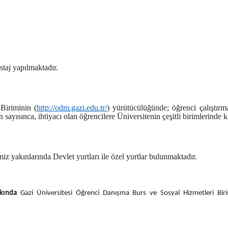
taj yapılmaktadır.
Biriminin (
http://odm.gazi.edu.tr/
) yürütücülüğünde; öğrenci çalıştırm
yısınca, ihtiyacı olan öğrencilere Üniversitenin çeşitli birimlerinde kı
z yakınlarında Devlet yurtları ile özel yurtlar bulunmaktadır.
kında
Gazi Üniversitesi Öğrenci Danışma Burs ve Sosyal Hizmetleri Biri