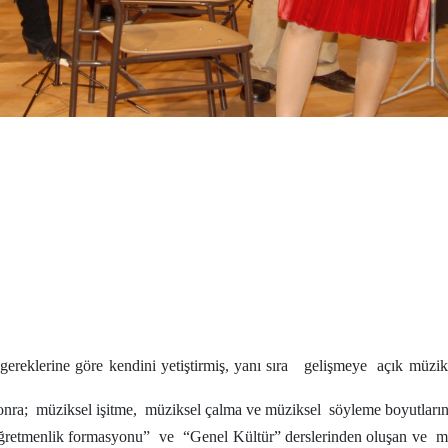
 gereklerine göre kendini yetiştirmiş, yanı sıra gelişmeye açık müzi
ra; müziksel işitme, müziksel çalma ve müziksel söyleme boyutlarını i
ğretmenlik formasyonu” ve “Genel Kültür” derslerinden oluşan ve müz