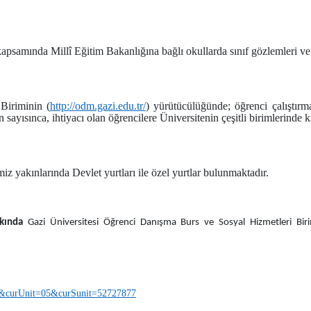
kapsamında Millî Eğitim Bakanlığına bağlı okullarda sınıf gözlemleri v
Biriminin (
http://odm.gazi.edu.tr/
) yürütücülüğünde; öğrenci çalıştırm
yısınca, ihtiyacı olan öğrencilere Üniversitenin çeşitli birimlerinde kı
z yakınlarında Devlet yurtları ile özel yurtlar bulunmaktadır.
kında
Gazi Üniversitesi Öğrenci Danışma Burs ve Sosyal Hizmetleri Biri
Pac&curUnit=05&curSunit=52727877