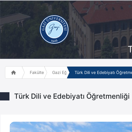
T
Fakülte ve Meslek Yüksek Okulları
Gazi Eğitim Fakültesi
Türk Dili ve Edebiyatı Öğretme
Türk Dili ve Edebiyatı Öğretmenliği