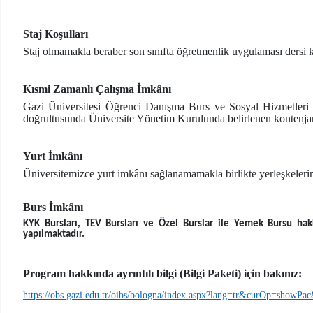
Staj Koşulları
Staj olmamakla beraber son sınıfta öğretmenlik uygulaması dersi 
Kısmi Zamanlı Çalışma İmkânı
Gazi Üniversitesi Öğrenci Danışma Burs ve Sosyal Hizmetleri 
doğrultusunda Üniversite Yönetim Kurulunda belirlenen kontenjan sa
Yurt İmkânı
Üniversitemizce yurt imkânı sağlanamamakla birlikte yerleşkelerimi
Burs İmkânı
KYK Bursları, TEV Bursları ve Özel Burslar ile Yemek Bursu hak
yapılmaktadır.
Program hakkında ayrıntılı bilgi (Bilgi Paketi) için bakınız:
https://obs.gazi.edu.tr/oibs/bologna/index.aspx?lang=tr&curOp=show