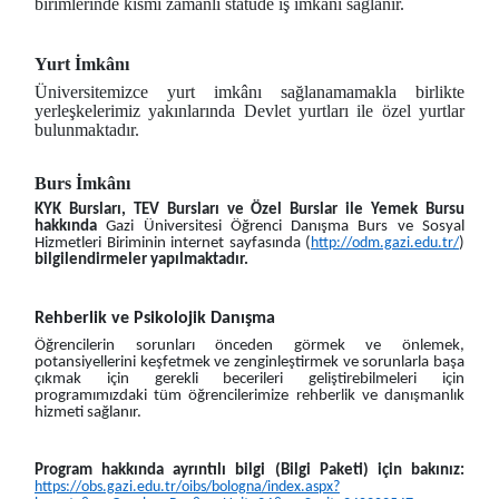
birimlerinde kısmi zamanlı statüde iş imkânı sağlanır.
Yurt İmkânı
Üniversitemizce yurt imkânı sağlanamamakla birlikte
yerleşkelerimiz yakınlarında Devlet yurtları ile özel yurtlar
bulunmaktadır.
Burs İmkânı
KYK Bursları, TEV Bursları ve Özel Burslar ile Yemek Bursu
hakkında
Gazi Üniversitesi Öğrenci Danışma Burs ve Sosyal
Hizmetleri Biriminin internet sayfasında (
http://odm.gazi.edu.tr/
)
bilgilendirmeler yapılmaktadır.
Rehberlik ve Psikolojik Danışma
Öğrencilerin sorunları önceden görmek ve önlemek,
potansiyellerini keşfetmek ve zenginleştirmek ve sorunlarla başa
çıkmak için gerekli becerileri geliştirebilmeleri için
programımızdaki tüm öğrencilerimize rehberlik ve danışmanlık
hizmeti sağlanır.
Program hakkında ayrıntılı bilgi (Bilgi Paketi) için bakınız:
https://obs.gazi.edu.tr/oibs/bologna/index.aspx?