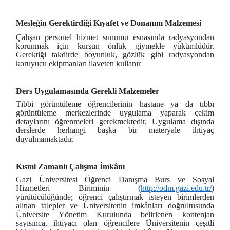
Mesleğin Gerektirdiği Kıyafet ve Donanım Malzemesi
Çalışan personel hizmet sunumu esnasında radyasyondan
korunmak için kurşun önlük giymekle yükümlüdür.
Gerektiği takdirde boyunluk, gözlük gibi radyasyondan
koruyucu ekipmanları ilaveten kullanır
Ders Uygulamasında Gerekli Malzemeler
Tıbbi görüntüleme öğrencilerinin hastane ya da tıbbı
görüntüleme merkezlerinde uygulama yaparak çekim
detaylarını öğrenmeleri gerekmektedir. Uygulama dışında
derslerde herhangi başka bir materyale ihtiyaç
duyulmamaktadır.
Kısmi Zamanlı Çalışma İmkânı
Gazi Üniversitesi Öğrenci Danışma Burs ve Sosyal
Hizmetleri Biriminin (
http://odm.gazi.edu.tr/
)
yürütücülüğünde; öğrenci çalıştırmak isteyen birimlerden
alınan talepler ve Üniversitenin imkânları doğrultusunda
Üniversite Yönetim Kurulunda belirlenen kontenjan
sayısınca, ihtiyacı olan öğrencilere Üniversitenin çeşitli