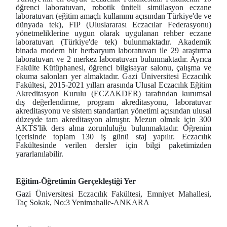
öğrenci laboratuvarı, robotik üniteli simülasyon eczane
laboratuvarı (eğitim amaçlı kullanımı açısından Türkiye'de ve
dünyada tek), FIP (Uluslararası Eczacılar Federasyonu)
yönetmeliklerine uygun olarak uygulanan rehber eczane
laboratuvarı (Türkiye'de tek) bulunmaktadır. Akademik
binada modern bir herbaryum laboratuvarı ile 29 araştırma
laboratuvarı ve 2 merkez laboratuvarı bulunmaktadır. Ayrıca
Fakülte Kütüphanesi, öğrenci bilgisayar salonu, çalışma ve
okuma salonları yer almaktadır. Gazi Üniversitesi Eczacılık
Fakültesi, 2015-2021 yılları arasında Ulusal Eczacılık Eğitim
Akreditasyon Kurulu (ECZAKDER) tarafından kurumsal
dış değerlendirme, program akreditasyonu, laboratuvar
akreditasyonu ve sistem standartları yönetimi açısından ulusal
düzeyde tam akreditasyon almıştır. Mezun olmak için 300
AKTS'lik ders alma zorunluluğu bulunmaktadır. Öğrenim
içerisinde toplam 130 iş günü staj yapılır. Eczacılık
Fakültesinde verilen dersler için bilgi paketimizden
yararlanılabilir.
Eğitim-Öğretimin Gerçekleştiği Yer
Gazi Üniversitesi Eczacılık Fakültesi, Emniyet Mahallesi,
Taç Sokak, No:3 Yenimahalle-ANKARA