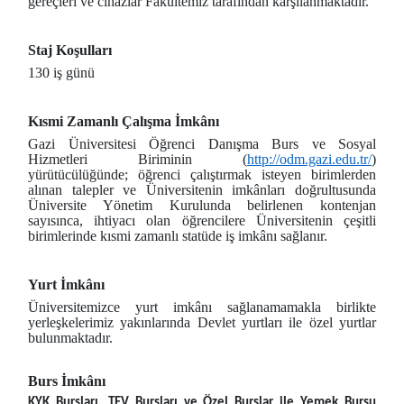
gereçleri ve cihazlar Fakültemiz tarafından karşılanmaktadır.
Staj Koşulları
130 iş günü
Kısmi Zamanlı Çalışma İmkânı
Gazi Üniversitesi Öğrenci Danışma Burs ve Sosyal
Hizmetleri Biriminin (
http://odm.gazi.edu.tr/
)
yürütücülüğünde; öğrenci çalıştırmak isteyen birimlerden
alınan talepler ve Üniversitenin imkânları doğrultusunda
Üniversite Yönetim Kurulunda belirlenen kontenjan
sayısınca, ihtiyacı olan öğrencilere Üniversitenin çeşitli
birimlerinde kısmi zamanlı statüde iş imkânı sağlanır.
Yurt İmkânı
Üniversitemizce yurt imkânı sağlanamamakla birlikte
yerleşkelerimiz yakınlarında Devlet yurtları ile özel yurtlar
bulunmaktadır.
Burs İmkânı
KYK Bursları, TEV Bursları ve Özel Burslar ile Yemek Bursu