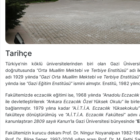
Tarihçe
Türkiye’nin köklü üniversitelerinden biri olan Gazi Ünive
doğrultusunda
“Orta Muallim Mektebi ve Terbiye Enstitüsü”
adı i
adı 1929 yılında “
Gazi Orta Muallim Mektebi ve Terbiye Enstitüsü
yılında ise
“Gazi Eğitim Enstitüsü”
ismini almıştır. Enstitü, 1982 yıl
Fakültemizde eczacılık eğitimi ise, 1968 yılında
“Anadolu Eczacılı
ile devletleştirilerek
“Ankara Eczacılık Özel Yüksek Okulu”
ile birl
bağlanmıştır. 1979 yılına kadar
“A.İ.T.İ.A. Eczacılık Yüksekokulu
fakülteye dönüştürülmüş ve
“A.İ.T.İ.A. Eczacılık Fakültesi”
adını 
kanunlaştıran 2809 sayılı Kanun’
la Gazi Üniversitesi bünyesinde “
E
Fakültemizin kurucu dekanı Prof. Dr. Ningur Noyanalpan 1982-1994 
Prof. Dr. Bilge Şener, 1997-2006 yılları arası Prof. Dr. M. Fethi 