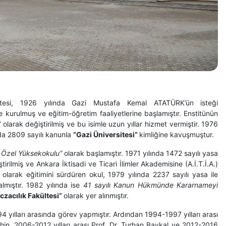
rsitesi, 1926 yılında Gazi Mustafa Kemal ATATÜRK’ün isteği
le kurulmuş ve eğitim-öğretim faaliyetlerine başlamıştır. Enstitünün
”
olarak değiştirilmiş ve bu isimle uzun yıllar hizmet vermiştir. 1976
ında 2809 sayılı kanunla
“Gazi Üniversitesi”
kimliğine kavuşmuştur.
k Özel Yüksekokulu”
olarak başlamıştır. 1971 yılında 1472 sayılı yasa
eştirilmiş ve Ankara İktisadi ve Ticari İlimler Akademisine (A.İ.T.İ.A.)
”
olarak eğitimini sürdüren okul, 1979 yılında 2237 sayılı yasa ile
almıştır. 1982 yılında ise
41 sayılı Kanun Hükmünde Kararnameyi
czacılık Fakültesi”
olarak yer alınmıştır.
yılları arasında görev yapmıştır. Ardından 1994-1997 yılları arası
Şahin, 2006-2012 yılları arası Prof. Dr. Turhan Baykal ve 2012-2016