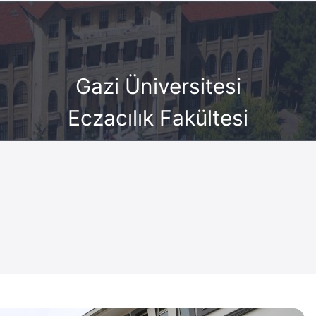
G
azi Üniversites
i
Eczacılık Fakültesi