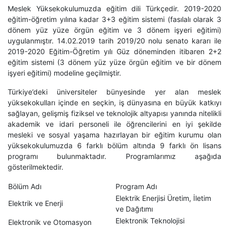
Meslek Yüksekokulumuzda eğitim dili Türkçedir. 2019-2020
eğitim-öğretim yılına kadar 3+3 eğitim sistemi (fasılalı olarak 3
dönem yüz yüze örgün eğitim ve 3 dönem işyeri eğitimi)
uygulanmıştır. 14.02.2019 tarih 2019/20 nolu senato kararı ile
2019-2020 Eğitim-Öğretim yılı Güz döneminden itibaren 2+2
eğitim sistemi (3 dönem yüz yüze örgün eğitim ve bir dönem
işyeri eğitimi) modeline geçilmiştir.
Türkiye’deki üniversiteler bünyesinde yer alan meslek
yüksekokulları içinde en seçkin, iş dünyasına en büyük katkıyı
sağlayan, gelişmiş fiziksel ve teknolojik altyapısı yanında nitelikli
akademik ve idari personeli ile öğrencilerini en iyi şekilde
mesleki ve sosyal yaşama hazırlayan bir eğitim kurumu olan
yüksekokulumuzda 6 farklı bölüm altında 9 farklı ön lisans
programı bulunmaktadır. Programlarımız aşağıda
gösterilmektedir.
Bölüm Adı
Program Adı
Elektrik Enerjisi Üretim, İletim
Elektrik ve Enerji
ve Dağıtımı
Elektronik Teknolojisi
Elektronik ve Otomasyon