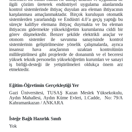
ilgili çözüm üreterek endüstriyel uygulama alanlarında
kontrol sistemlerinde ihtiyaç duyulan ara eleman ihtiyacının
karşılanması amaçlanmaktadır. Birçok kuruluşun otomatik
sistemlerden yararlandığı ve Endüstri 4.0’a geçiş yaptığı bu
süreçte kalifiye elemana ihtiyaç duymakta ve bu eleman
ihtiyacını gidermekte yükseköğretim kurumlarına ciddi bir
görev düşmektedir. Benzer şekilde elektrikli araçlar ve
otonom sistemler ile savunma sanayisinde kontrol
sistemlerinin geliştirilmesine yönelik çalışmalarda, ayrıca
insansız hava araçlarının uzaktan kontrolünün
millileştirilmesi gibi projelerde de donanımlı ve el beceresi
yüksek teknik personelin yükseköğretim kurumları ve sanayi
iş birliği-desteği ile yetiştirilmeleri oldukça önem arz
etmektedir.
Eğitim-Öğretimin Gerçekleştiği Yer
Gazi Üniversitesi, TUSAŞ Kazan Meslek Yüksekokulu,
Aydın Mahallesi, Aydın Küme Evleri, 1.Cadde, No: 79/A
Kahramankazan / ANKARA
İsteğe Bağlı Hazırlık Sınıfı
Yok