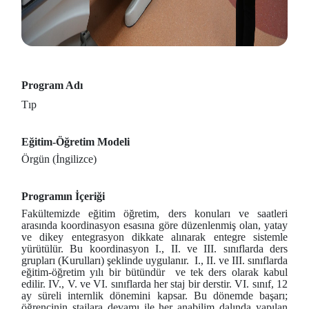
Program Adı
Tıp
Eğitim-Öğretim Modeli
Örgün (İngilizce)
Programın İçeriği
Fakültemizde eğitim öğretim, ders konuları ve saatleri
arasında koordinasyon esasına göre düzenlenmiş olan, yatay
ve dikey entegrasyon dikkate alınarak entegre sistemle
yürütülür. Bu koordinasyon I., II. ve III. sınıflarda ders
grupları (Kurulları) şeklinde uygulanır. I., II. ve III. sınıflarda
eğitim-öğretim yılı bir bütündür ve tek ders olarak kabul
edilir. IV., V. ve VI. sınıflarda her staj bir derstir. VI. sınıf, 12
ay süreli internlik dönemini kapsar. Bu dönemde başarı;
öğrencinin stajlara devamı ile her anabilim dalında yapılan