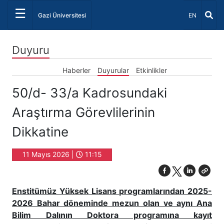
☰
Dil Seçiniz 
Gazi Üniversitesi
EN
Duyuru
Haberler
Duyurular
Etkinlikler
50/d- 33/a Kadrosundaki
Araştırma Görevlilerinin
Dikkatine
11 Mayıs 2026 |
11:15
Enstitümüz Yüksek Lisans programlarından 2025-
2026 Bahar döneminde mezun olan ve aynı Ana
Bilim Dalının Doktora programına kayıt