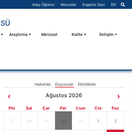
Dil Seçiniz 
Aday Öğrenci
Mezunlar
Engelsiz Gazi
EN
ÜSÜ
Araştırma
Mevzuat
Kalite
İletişim
Haberler
Duyurular
Etkinlikler
Ağustos 2026
Pts
Sal
Çar
Per
Cum
Cts
Paz
27
28
29
30
31
1
2