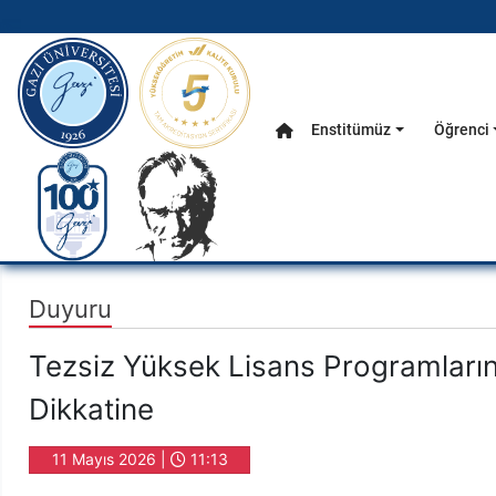
gazi.edu.tr
Enstitümüz
Öğrenci
Anasayfa
Ana Menü
Duyuru
Tezsiz Yüksek Lisans Programları
Dikkatine
11 Mayıs 2026 |
11:13