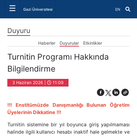
☰
Dil Seçiniz 
Gazi Üniversitesi
EN
Duyuru
Haberler
Duyurular
Etkinlikler
Turnitin Programı Hakkında
Bilgilendirme
3 Haziran 2026 |
11:09
!!! Enstitümüzde Danışmanlığı Bulunan Öğretim
Üyelerinin Dikkatine !!!
Turnitin sistemine bir yıl boyunca giriş yapılmaması
halinde ilgili kullanıcı hesabı inaktif hale gelmekte ve