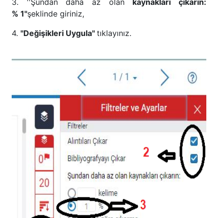
3. ''Şundan daha az olan
kaynakları çıkarın:
% 1''
şeklinde giriniz,
4.
''Değişikleri Uygula''
tıklayınız.